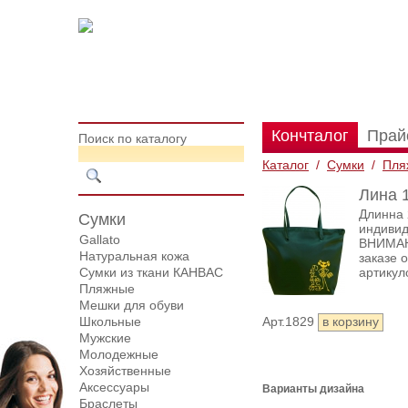
Кончталог
Прай
Поиск по каталогу
Каталог
/
Сумки
/
Пля
Лина 
Длинна 
Сумки
индивид
Gallato
ВНИМАНИ
Натуральная кожа
заказе 
Сумки из ткани КАНВАС
артикул
Пляжные
Мешки для обуви
Школьные
Арт.1829
Мужские
Молодежные
Хозяйственные
Аксессуары
Варианты дизайна
Браслеты