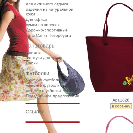
для активного отдыха
изделия из натуральной
кожи
Для офиса
сумки на колесах
Дорожнo-спортивные
коты Санкт Петербурга
Канцтовары
Пеналы
Фартуки для труда
Папки
Футболки
мужские футболки
женские футболки
детские футболки
Праздничное предложение
Арт.1828
Ссылки