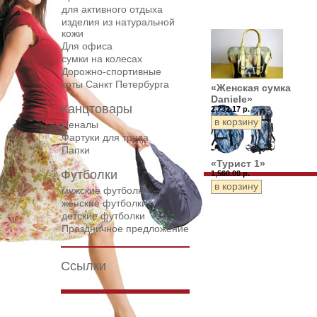
для активного отдыха
изделия из натуральной
кожи
Для офиса
сумки на колесах
Дорожнo-спортивные
коты Санкт Петербурга
«Женская сумка
Daniele»
Канцтовары
2,732.17 р.
Пеналы
Фартуки для труда
Папки
«Турист 1»
Футболки
1,560.00 р.
мужские футболки
женские футболки
детские футболки
Праздничное предложение
Ссылки