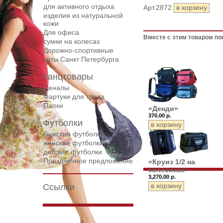
для активного отдыха
Арт.2872
изделия из натуральной
кожи
Для офиса
Вместе с этим товаром по
сумки на колесах
Дорожнo-спортивные
коты Санкт Петербурга
Канцтовары
Пеналы
Фартуки для труда
Папки
«Денди»
370.00 р.
Футболки
мужские футболки
женские футболки
детские футболки
Праздничное предложение
«Круиз 1/2 на
колесиках»
3,270.00 р.
Ссылки