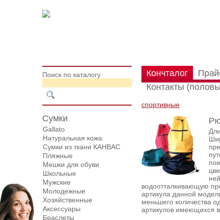
Кончталог
Прай
Поиск по каталогу
Контакты (половы
спортивные
Сумки
Рю
Gallato
Дли
Натуральная кожа
Шир
Сумки из ткани КАНВАС
пр
пут
Пляжные
пое
Мешки для обуви
цве
Школьные
ней
Мужские
водоотталкивающую пр
Молодежные
артикула данной модели
Хозяйственные
меньшего количества од
Аксессуары
артикулов имеющихся в
Браслеты