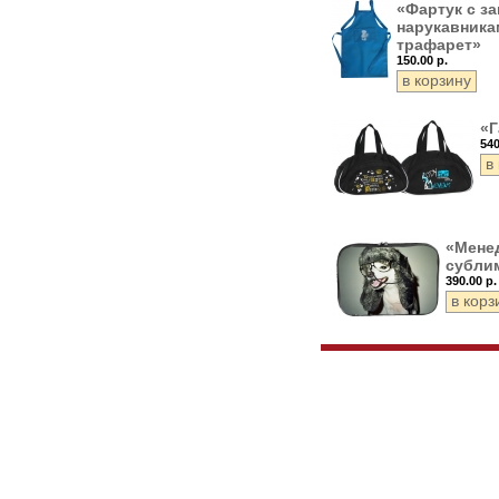
«Фартук с за
нарукавника
трафарет»
150.00 р.
«Г
540
«Мене
субли
390.00 р.