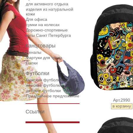
для активного отдыха
изделия из натуральной
кожи
Для офиса
сумки на колесах
Дорожнo-спортивные
коты Санкт Петербурга
Канцтовары
Пеналы
Фартуки для труда
Папки
Футболки
мужские футболки
женские футболки
детские футболки
Праздничное предложение
Арт.2990
Ссылки