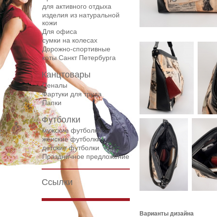
для активного отдыха
изделия из натуральной
кожи
Для офиса
сумки на колесах
Дорожнo-спортивные
коты Санкт Петербурга
Канцтовары
Пеналы
Фартуки для труда
Папки
Футболки
мужские футболки
женские футболки
детские футболки
Праздничное предложение
Ссылки
Варианты дизайна