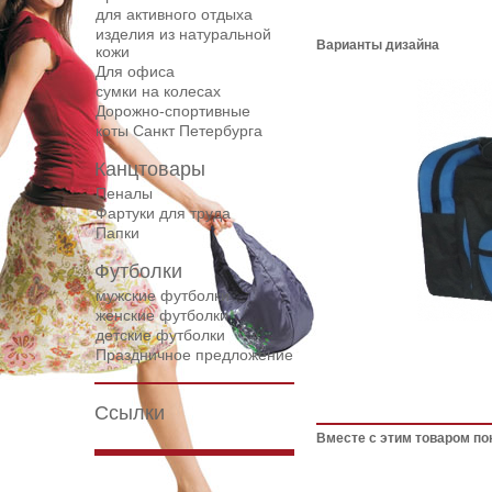
для активного отдыха
изделия из натуральной
Варианты дизайна
кожи
Для офиса
сумки на колесах
Дорожнo-спортивные
коты Санкт Петербурга
Канцтовары
Пеналы
Фартуки для труда
Папки
Футболки
мужские футболки
женские футболки
детские футболки
Праздничное предложение
Ссылки
Вместе с этим товаром по