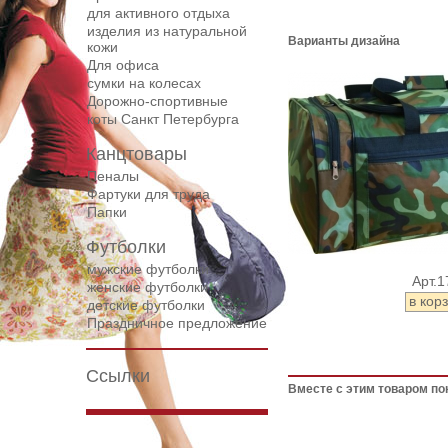
для активного отдыха
изделия из натуральной
Варианты дизайна
кожи
Для офиса
сумки на колесах
Дорожнo-спортивные
коты Санкт Петербурга
Канцтовары
Пеналы
Фартуки для труда
Папки
Футболки
мужские футболки
Арт.1
женские футболки
детские футболки
Праздничное предложение
Ссылки
Вместе с этим товаром по