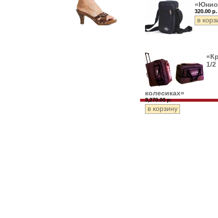
«Юнио
320.00 р.
«К
1/2
колесиках»
3,270.00 р.