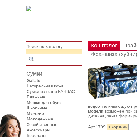
Кончталог
Прай
Поиск по каталогу
Франшиза (хуйни
Сумки
Gallato
Натуральная кожа
Сумки из ткани КАНВАС
Пляжные
Мешки для обуви
водоотталкивающую пр
Школьные
модели возможен при за
Мужские
дизайна, заказ формиру
Молодежные
Хозяйственные
Арт.1799
Аксессуары
Браслеты