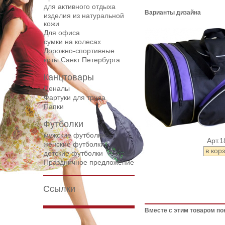
для активного отдыха
Варианты дизайна
изделия из натуральной
кожи
Для офиса
сумки на колесах
Дорожнo-спортивные
коты Санкт Петербурга
Канцтовары
Пеналы
Фартуки для труда
Папки
Футболки
мужские футболки
Арт.1
женские футболки
детские футболки
Праздничное предложение
Ссылки
Вместе с этим товаром по