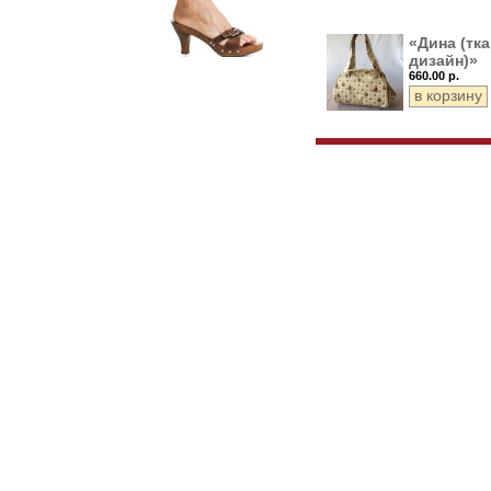
«Дина (тк
дизайн)»
660.00 р.