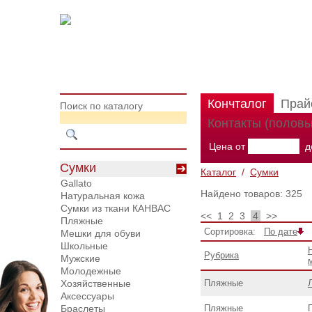
Кончталог
Прай
Поиск по каталогу
Контакты (половы
Цена от
д
Сумки
Каталог
/
Сумки
Gallato
Найдено товаров: 325
Натуральная кожа
Сумки из ткани КАНВАС
<<
1
2
3
4
>>
Пляжные
Сортировка:
По дате
Мешки для обуви
Школьные
Рубрика
Мужские
Молодежные
Хозяйственные
Пляжные
Аксессуары
Браслеты
Пляжные