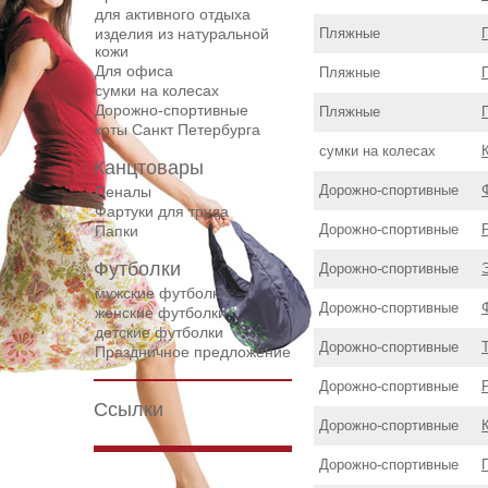
для активного отдыха
изделия из натуральной
Пляжные
кожи
Для офиса
Пляжные
сумки на колесах
Дорожнo-спортивные
Пляжные
коты Санкт Петербурга
сумки на колесах
Канцтовары
Дорожнo-спортивные
Пеналы
Фартуки для труда
Дорожнo-спортивные
Папки
Футболки
Дорожнo-спортивные
мужские футболки
Дорожнo-спортивные
женские футболки
детские футболки
Дорожнo-спортивные
Праздничное предложение
Дорожнo-спортивные
Ссылки
Дорожнo-спортивные
Дорожнo-спортивные