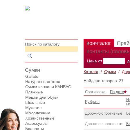
Кончталог
Прай
Поиск по каталогу
Контакты (половы
Цена от
д
Сумки
Каталог
/
Сумки
/
Дор
Gallato
Найдено товаров: 27
Натуральная кожа
Сумки из ткани КАНВАС
Пляжные
Сортировка:
По дате
Мешки для обуви
Н
Рубрика
Школьные
м
Мужские
Молодежные
Дорожнo-спортивные
Б
Хозяйственные
Аксессуары
Дорожнo-спортивные
Б
Браслеты