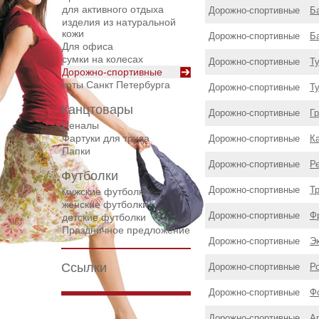
для активного отдыха
Дорожнo-спортивные
Б
изделия из натуральной
кожи
Дорожнo-спортивные
Б
Для офиса
сумки на колесах
Дорожнo-спортивные
Ту
Дорожнo-спортивные
коты Санкт Петербурга
Дорожнo-спортивные
Ту
Канцтовары
Дорожнo-спортивные
Гр
Пеналы
Фартуки для труда
Дорожнo-спортивные
К
Папки
Дорожнo-спортивные
Р
Футболки
Дорожнo-спортивные
Т
мужские футболки
женские футболки
Дорожнo-спортивные
Ф
детские футболки
Праздничное предложение
Дорожнo-спортивные
Э
Ссылки
Дорожнo-спортивные
Р
Дорожнo-спортивные
Ф
Дорожнo-спортивные
А