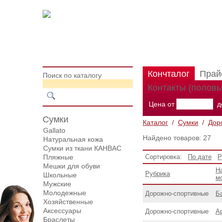
Кончталог
Прай
Поиск по каталогу
Контакты (половы
Цена от
д
Сумки
Каталог
/
Сумки
/
Дор
Gallato
Найдено товаров: 27
Натуральная кожа
Сумки из ткани КАНВАС
Пляжные
Сортировка:
По дате
Р
Мешки для обуви
Н
Рубрика
Школьные
м
Мужские
Молодежные
Дорожнo-спортивные
Б
Хозяйственные
Аксессуары
Дорожнo-спортивные
А
Браслеты