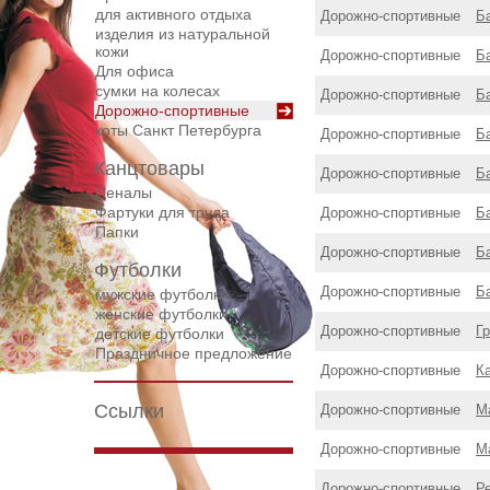
для активного отдыха
Дорожнo-спортивные
Б
изделия из натуральной
кожи
Дорожнo-спортивные
Б
Для офиса
сумки на колесах
Дорожнo-спортивные
Б
Дорожнo-спортивные
коты Санкт Петербурга
Дорожнo-спортивные
Б
Канцтовары
Дорожнo-спортивные
Б
Пеналы
Фартуки для труда
Дорожнo-спортивные
Б
Папки
Дорожнo-спортивные
Б
Футболки
Дорожнo-спортивные
Б
мужские футболки
женские футболки
Дорожнo-спортивные
Гр
детские футболки
Праздничное предложение
Дорожнo-спортивные
К
Ссылки
Дорожнo-спортивные
М
Дорожнo-спортивные
М
Дорожнo-спортивные
Р