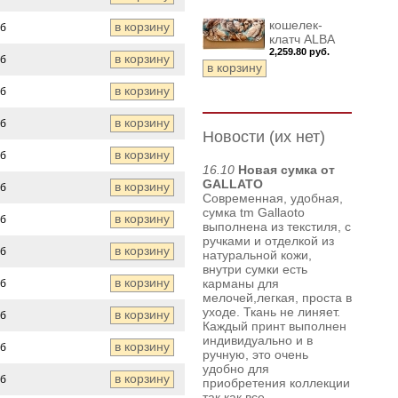
кошелек-
уб
клатч ALBA
2,259.80 руб.
уб
уб
уб
Новости (их нет)
уб
16.10
Новая сумка от
GALLATO
уб
Современная, удобная,
сумка tm Gallaoto
уб
выполнена из текстиля, с
ручками и отделкой из
уб
натуральной кожи,
внутри сумки есть
карманы для
уб
мелочей,легкая, проста в
уходе. Ткань не линяет.
уб
Каждый принт выполнен
индивидуально и в
уб
ручную, это очень
удобно для
уб
приобретения коллекции
так как все