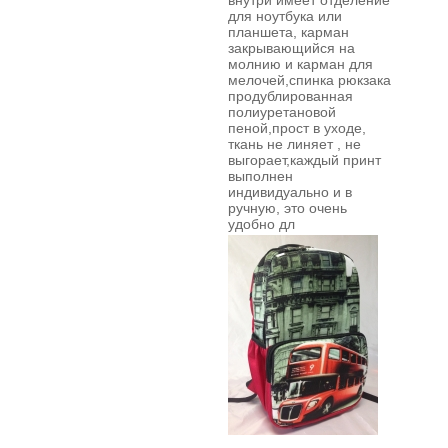
внутри имеет отделение
для ноутбука или
планшета, карман
закрывающийся на
молнию и карман для
мелочей,спинка рюкзака
продублированная
полиуретановой
пеной,прост в уходе,
ткань не линяет , не
выгорает,каждый принт
выполнен
индивидуально и в
ручную,
это очень
удобно дл