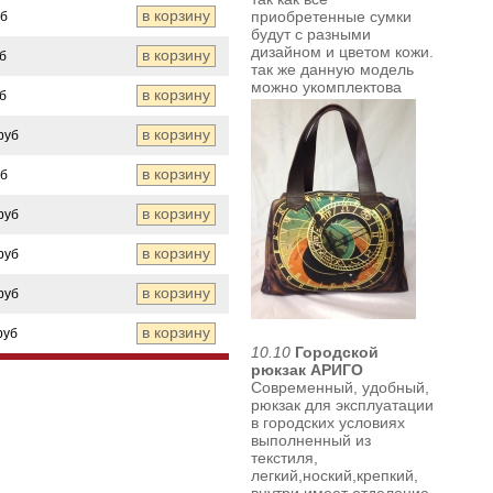
приобретенные сумки
уб
будут с разными
дизайном и цветом кожи.
б
так же
данную модель
можно укомплектова
б
руб
уб
руб
руб
руб
руб
10.10
Городской
рюкзак АРИГО
Современный, удобный,
рюкзак для эксплуатации
в городских условиях
выполненный из
текстиля,
легкий,ноский,крепкий,