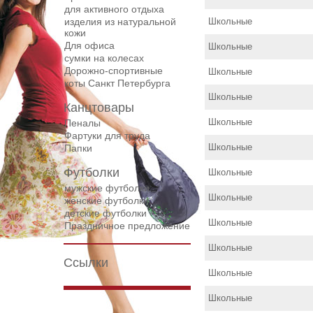
для активного отдыха
изделия из натуральной
Школьные
кожи
Для офиса
Школьные
сумки на колесах
Дорожнo-спортивные
Школьные
коты Санкт Петербурга
Школьные
Канцтовары
Школьные
Пеналы
Фартуки для труда
Школьные
Папки
Футболки
Школьные
мужские футболки
Школьные
женские футболки
детские футболки
Школьные
Праздничное предложение
Школьные
Ссылки
Школьные
Школьные