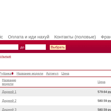
йс
Оплата и иди нахуй
Контакты (половые)
Фран
до
ольные
Рубрика
Название модели
Артикул
Цена
Название
Цена
модели
Диджей 1
579.64 р
Диджей 2
580.59 р
Диджей 3
580.59 р