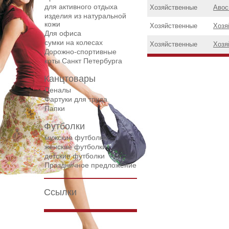
для активного отдыха
Хозяйственные
Авос
изделия из натуральной
кожи
Хозяйственные
Хозя
Для офиса
сумки на колесах
Хозяйственные
Хозя
Дорожнo-спортивные
коты Санкт Петербурга
Канцтовары
Пеналы
Фартуки для труда
Папки
Футболки
мужские футболки
женские футболки
детские футболки
Праздничное предложение
Ссылки