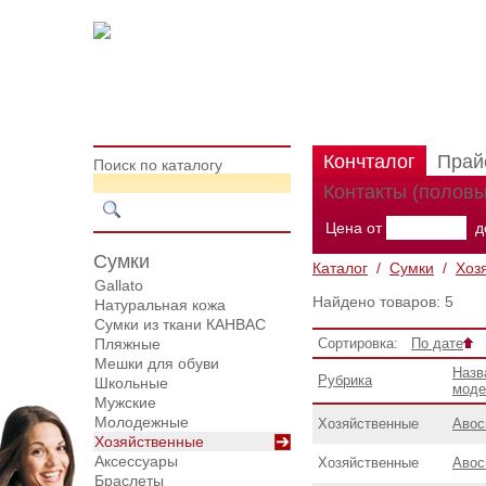
Кончталог
Прай
Поиск по каталогу
Контакты (половы
Цена от
д
Сумки
Каталог
/
Сумки
/
Хоз
Gallato
Найдено товаров: 5
Натуральная кожа
Сумки из ткани КАНВАС
Пляжные
Сортировка:
По дате
Мешки для обуви
Назв
Рубрика
Школьные
моде
Мужские
Молодежные
Хозяйственные
Авос
Хозяйственные
Аксессуары
Хозяйственные
Авос
Браслеты