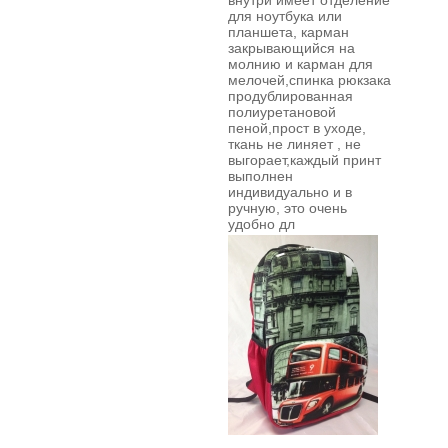
внутри имеет отделение
для ноутбука или
планшета, карман
закрывающийся на
молнию и карман для
мелочей,спинка рюкзака
продублированная
полиуретановой
пеной,прост в уходе,
ткань не линяет , не
выгорает,каждый принт
выполнен
индивидуально и в
ручную,
это очень
удобно дл