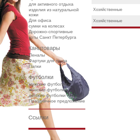
для активного отдыха
изделия из натуральной
Хозяйственные
кожи
Для офиса
Хозяйственные
сумки на колесах
Дорожнo-спортивные
коты Санкт Петербурга
Канцтовары
Пеналы
Фартуки для труда
Папки
Футболки
мужские футболки
женские футболки
детские футболки
Праздничное предложение
Ссылки