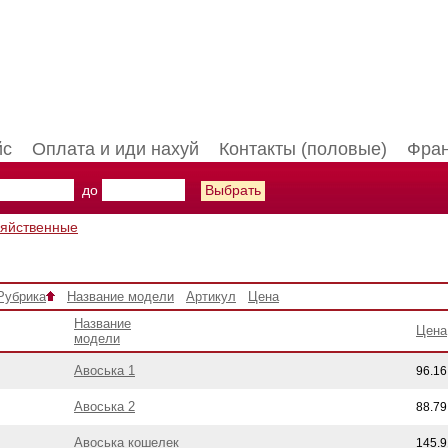
йс
Оплата и иди нахуй
Контакты (половые)
Фран
до
зяйственные
Рубрика
Название модели
Артикул
Цена
Название
Цена
модели
Авоська 1
96.16
Авоська 2
88.79
Авоська кошелек
145.9