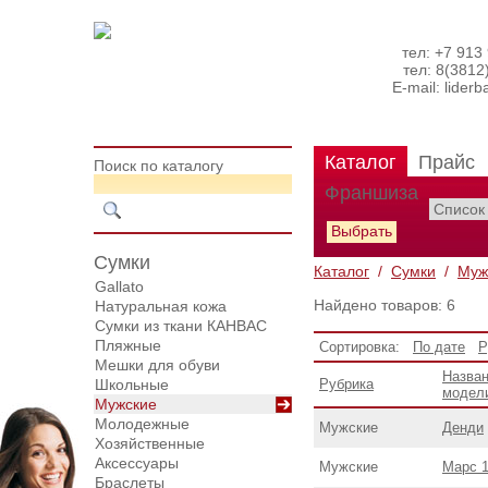
тел: +7 913
тел: 8(3812
E-mail:
lider
Каталог
Прайс
Поиск по каталогу
Франшиза
Сумки
Каталог
/
Сумки
/
Муж
Gallato
Найдено товаров: 6
Натуральная кожа
Сумки из ткани КАНВАС
Пляжные
Сортировка:
По дате
Р
Мешки для обуви
Назва
Школьные
Рубрика
модел
Мужские
Молодежные
Мужские
Денди
Хозяйственные
Аксессуары
Мужские
Марс 
Браслеты