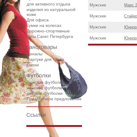
для активного отдыха
Мужские
Марс 
изделия из натуральной
кожи
Мужские
Стайе
Для офиса
сумки на колесах
Мужские
Юниор
Дорожнo-спортивные
коты Санкт Петербурга
Мужские
Юниор
Канцтовары
Пеналы
Фартуки для труда
Папки
Футболки
мужские футболки
женские футболки
детские футболки
Праздничное предложение
Ссылки