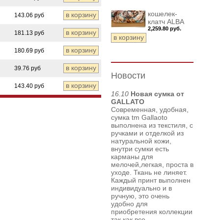
кошелек-
143.06 руб
клатч ALBA
2,259.80 руб.
181.13 руб
180.69 руб
39.76 руб
Новости
143.40 руб
16.10
Новая сумка от
GALLATO
Современная, удобная,
сумка tm Gallaoto
выполнена из текстиля, с
ручками и отделкой из
натуральной кожи,
внутри сумки есть
карманы для
мелочей,легкая, проста в
уходе. Ткань не линяет.
Каждый принт выполнен
индивидуально и в
ручную, это очень
удобно для
приобретения коллекции
так как все