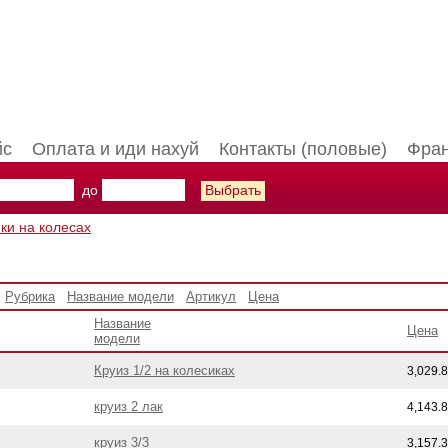
йс
Оплата и иди нахуй
Контакты (половые)
Фран
до
ки на колесах
Рубрика
Название модели
Артикул
Цена
Название
Цена
модели
Круиз 1/2 на колесиках
3,029.
круиз 2 лак
4,143.
круиз 3/3
3,157.