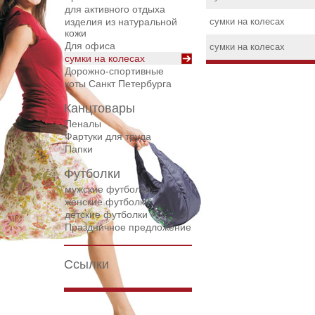
для активного отдыха
изделия из натуральной
сумки на колесах
кожи
Для офиса
сумки на колесах
сумки на колесах
Дорожнo-спортивные
коты Санкт Петербурга
Канцтовары
Пеналы
Фартуки для труда
Папки
Футболки
мужские футболки
женские футболки
детские футболки
Праздничное предложение
Ссылки