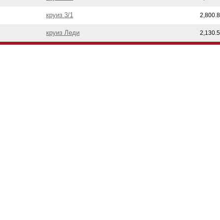
круиз 3/1
2,800.
круиз Леди
2,130.