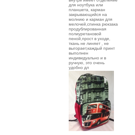
внутри имеет отделение
для ноутбука или
планшета, карман
закрывающийся на
молнию и карман для
мелочей,спинка рюкзака
продублированная
полиуретановой
пеной,прост в уходе,
ткань не линяет , не
выгорает,каждый принт
выполнен
индивидуально и в
ручную,
это очень
удобно дл