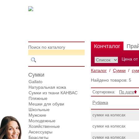
Кончталог
Пра
Поиск по каталогу
Цена от
Каталог
/
Сумки
/
сум
Сумки
Найдено товаров: 5
Gallato
Натуральная кожа
Сортировка:
По дате
Сумки из ткани КАНВАС
Пляжные
Рубрика
Мешки для обуви
Школьные
Мужские
сумки на колесах
Молодежные
Хозяйственные
сумки на колесах
Аксессуары
Браслеты
сумки на колесах