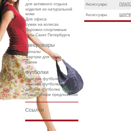
для активного отдыха
Аксессуары
ПЛАТО
изделия из натуральной
кожи
Аксессуары
ШАРФ 
Для офиса
сумки на колесах
Дорожнo-спортивные
коты Санкт Петербурга
Канцтовары
Пеналы
Фартуки для труда
Папки
Футболки
мужские футболки
женские футболки
детские футболки
Праздничное предложение
Ссылки