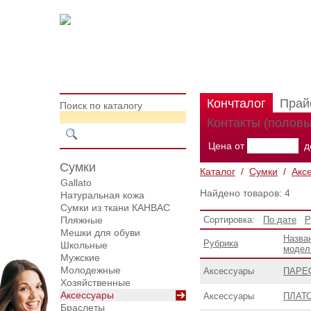
Кончталог
Прай
Поиск по каталогу
Контакты (половы
Цена от
д
Сумки
Каталог
/
Сумки
/
Акс
Gallato
Найдено товаров: 4
Натуральная кожа
Сумки из ткани КАНВАС
Пляжные
Сортировка:
По дате
Р
Мешки для обуви
Назва
Рубрика
Школьные
модел
Мужские
Молодежные
Аксессуары
ПАРЕ
Хозяйственные
Аксессуары
Аксессуары
ПЛАТО
Браслеты