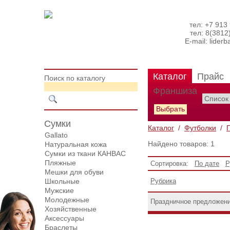
тел: +7 913
тел: 8(3812
E-mail:
lider
Каталог
Прайс
Поиск по каталогу
Франшиза
Сумки
Каталог
/
Футболки
/
Gallato
Найдено товаров: 1
Натуральная кожа
Сумки из ткани КАНВАС
Пляжные
Сортировка:
По дате
Р
Мешки для обуви
Школьные
Рубрика
Мужские
Молодежные
Праздничное предложен
Хозяйственные
Аксессуары
Браслеты