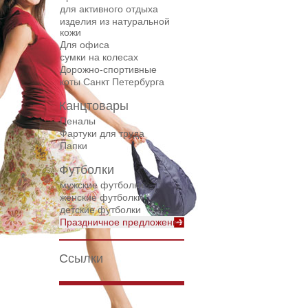
для активного отдыха
изделия из натуральной
кожи
Для офиса
сумки на колесах
Дорожнo-спортивные
коты Санкт Петербурга
Канцтовары
Пеналы
Фартуки для труда
Папки
Футболки
мужские футболки
женские футболки
детские футболки
Праздничное предложение
Ссылки