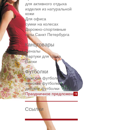
для активного отдыха
изделия из натуральной
кожи
Для офиса
сумки на колесах
Дорожнo-спортивные
коты Санкт Петербурга
Канцтовары
Пеналы
Фартуки для труда
Папки
Футболки
мужские футболки
женские футболки
детские футболки
Праздничное предложение
Ссылки