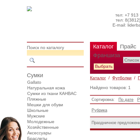
тел: +7 913
тел: 8(3812
E-mail:
lider
Каталог
Прайс
Поиск по каталогу
Франшиза
Сумки
Каталог
/
Футболки
/
Gallato
Найдено товаров: 1
Натуральная кожа
Сумки из ткани КАНВАС
Пляжные
Сортировка:
По дате
Р
Мешки для обуви
Школьные
Рубрика
Мужские
Молодежные
Праздничное предложен
Хозяйственные
Аксессуары
Браслеты