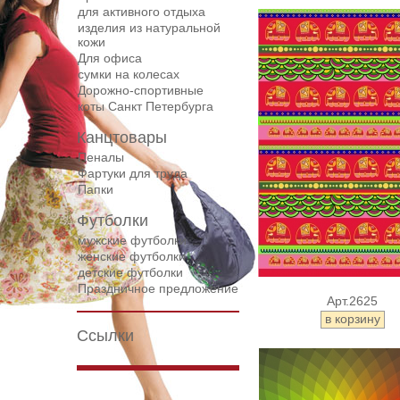
для активного отдыха
изделия из натуральной
кожи
Для офиса
сумки на колесах
Дорожнo-спортивные
коты Санкт Петербурга
Канцтовары
Пеналы
Фартуки для труда
Папки
Футболки
мужские футболки
женские футболки
детские футболки
Праздничное предложение
Арт.2625
Ссылки