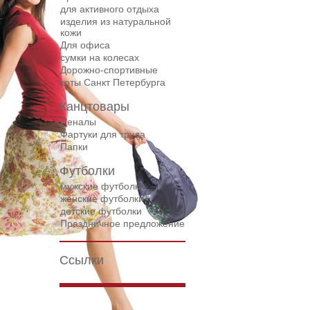
для активного отдыха
изделия из натуральной
кожи
Для офиса
сумки на колесах
Дорожнo-спортивные
коты Санкт Петербурга
Канцтовары
Пеналы
Фартуки для труда
Папки
Футболки
мужские футболки
женские футболки
детские футболки
Праздничное предложение
Ссылки