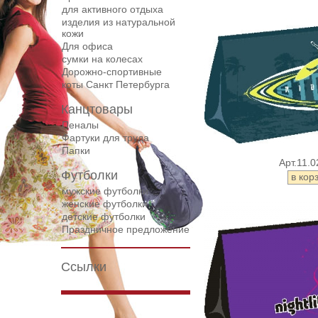
для активного отдыха
изделия из натуральной
кожи
Для офиса
сумки на колесах
Дорожнo-спортивные
коты Санкт Петербурга
Канцтовары
Пеналы
Фартуки для труда
Папки
Арт.11.0
Футболки
мужские футболки
женские футболки
детские футболки
Праздничное предложение
Ссылки