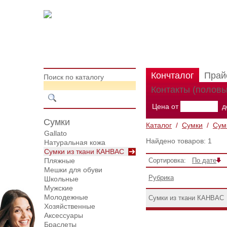
Кончталог
Прай
Поиск по каталогу
Контакты (половы
Цена от
д
Сумки
Каталог
/
Сумки
/
Сум
Gallato
Найдено товаров: 1
Натуральная кожа
Сумки из ткани КАНВАС
Пляжные
Сортировка:
По дате
Мешки для обуви
Рубрика
Школьные
Мужские
Молодежные
Сумки из ткани КАНВАС
Хозяйственные
Аксессуары
Браслеты