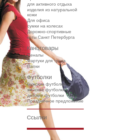
для активного отдыха
изделия из натуральной
кожи
Для офиса
сумки на колесах
Дорожнo-спортивные
коты Санкт Петербурга
Канцтовары
Пеналы
Фартуки для труда
Папки
Футболки
мужские футболки
женские футболки
детские футболки
Праздничное предложение
Ссылки