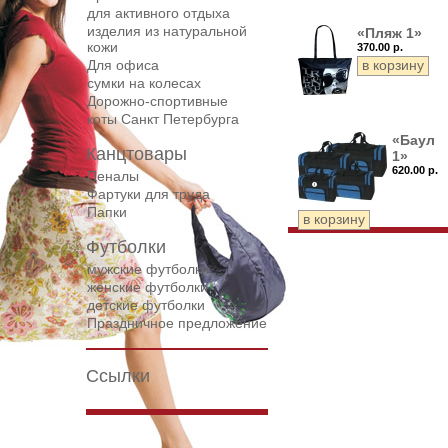
для активного отдыха
изделия из натуральной
«Пляж 1»
кожи
370.00 р.
Для офиса
сумки на колесах
Дорожнo-спортивные
коты Санкт Петербурга
«Баул
Канцтовары
1»
620.00 р.
Пеналы
Фартуки для труда
Папки
Футболки
мужские футболки
женские футболки
детские футболки
Праздничное предложение
Ссылки