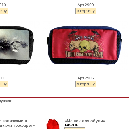
910
Арт.2909
907
Арт.2906
купают:
с завязками и
«Мешок для обуви»
иками трафарет»
130.00 р.