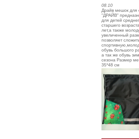
08.10
Драйв мешок для 
"ДРАЙВ" предназ
для детей среднег
старшего возраста
лет,а также молод
увеличенный раз
позволяет сложит
спортивную,моло
обувь большого р
а так же обувь зи
сезона
Размер ме
35*48 см