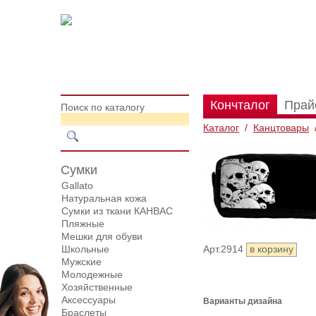
Кончталог
Прай
Поиск по каталогу
Каталог
/
Канцтовары
Сумки
Gallato
Натуральная кожа
Сумки из ткани КАНВАС
Пляжные
Мешки для обуви
Школьные
Арт.2914
Мужские
Молодежные
Хозяйственные
Аксессуары
Варианты дизайна
Браслеты