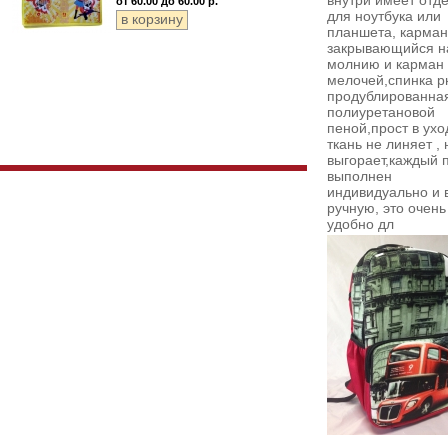
внутри имеет отд
от 60.00 до 60.00 р.
для ноутбука или
планшета, карман
закрывающийся н
молнию и карман
мелочей,спинка р
продублированна
полиуретановой
пеной,прост в ухо
ткань не линяет , 
выгорает,каждый 
выполнен
индивидуально и 
ручную,
это очень
удобно дл