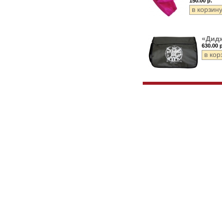
150.00 р.
«Дид
630.00 р