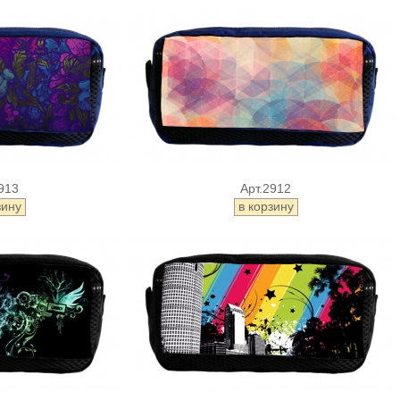
913
Арт.2912