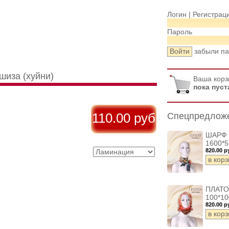
Логин |
Регистрац
Пароль
забыли п
шиза (хуйни)
Ваша корз
пока пуст
110.00
руб
Спецпредлож
ШАРФ
1600*5
820.00 р
ПЛАТО
100*10
820.00 р