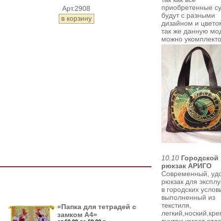
приобретенные с
Арт.2908
будут с разными
дизайном и цвето
так же
данную мо
можно укомплект
10.10
Городской
рюкзак АРИГО
Современный, уд
рюкзак для экспл
в городских услов
выполненный из
текстиля,
«Папка для тетрадей с
легкий,ноский,кре
замком А4»