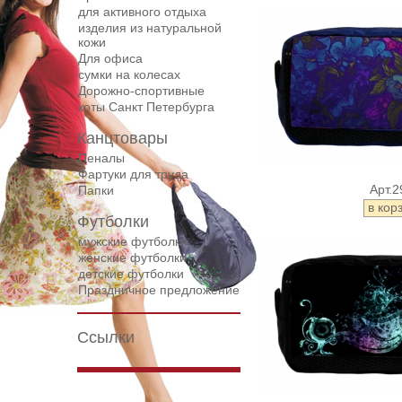
для активного отдыха
изделия из натуральной
кожи
Для офиса
сумки на колесах
Дорожнo-спортивные
коты Санкт Петербурга
Канцтовары
Пеналы
Фартуки для труда
Арт.2
Папки
Футболки
мужские футболки
женские футболки
детские футболки
Праздничное предложение
Ссылки