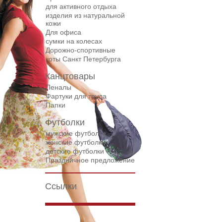
для активного отдыха
изделия из натуральной
кожи
Для офиса
сумки на колесах
Дорожнo-спортивные
коты Санкт Петербурга
Канцтовары
Пеналы
Фартуки для труда
Папки
Футболки
мужские футболки
женские футболки
детские футболки
Праздничное предложение
Ссылки