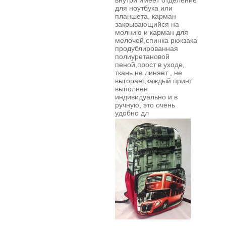
внутри имеет отделение
для ноутбука или
планшета, карман
закрывающийся на
молнию и карман для
мелочей,спинка рюкзака
продублированная
полиуретановой
пеной,прост в уходе,
ткань не линяет , не
выгорает,каждый принт
выполнен
индивидуально и в
ручную,
это очень
удобно дл