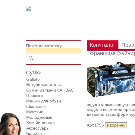
Кончталог
Прай
Поиск по каталогу
Франшиза (хуйни
Сумки
Gallato
Натуральная кожа
Сумки из ткани КАНВАС
Пляжные
Мешки для обуви
водоотталкивающую пр
Школьные
модели возможен при за
Мужские
дизайна, заказ формиру
Молодежные
Хозяйственные
Арт.1796
Аксессуары
Браслеты