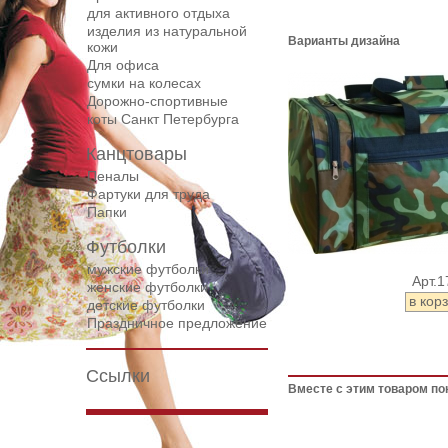
для активного отдыха
изделия из натуральной
Варианты дизайна
кожи
Для офиса
сумки на колесах
Дорожнo-спортивные
коты Санкт Петербурга
Канцтовары
Пеналы
Фартуки для труда
Папки
Футболки
мужские футболки
Арт.1
женские футболки
детские футболки
Праздничное предложение
Ссылки
Вместе с этим товаром по