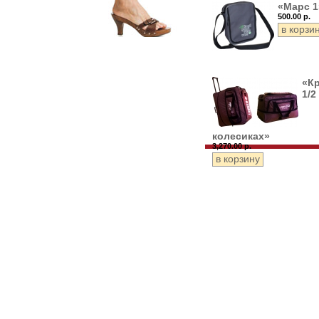
«Марс 1
500.00 р.
«К
1/2
колесиках»
3,270.00 р.