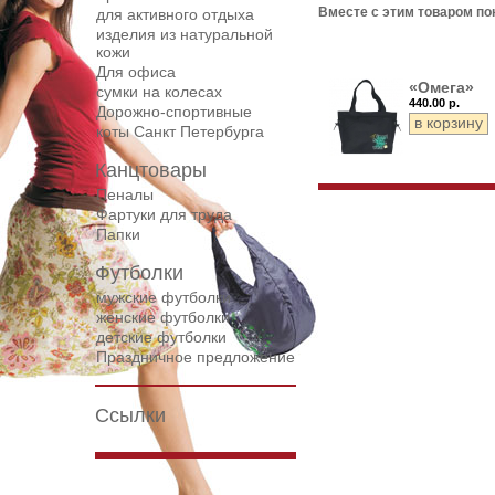
Вместе с этим товаром по
для активного отдыха
изделия из натуральной
кожи
Для офиса
«Омега»
сумки на колесах
440.00 р.
Дорожнo-спортивные
коты Санкт Петербурга
Канцтовары
Пеналы
Фартуки для труда
Папки
Футболки
мужские футболки
женские футболки
детские футболки
Праздничное предложение
Ссылки