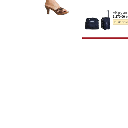
«Круиз 
3,270.00 р