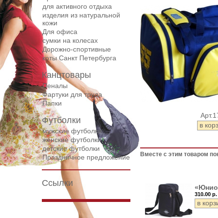
для активного отдыха
изделия из натуральной
кожи
Для офиса
сумки на колесах
Дорожнo-спортивные
коты Санкт Петербурга
Канцтовары
Пеналы
Фартуки для труда
Папки
Арт.1
Футболки
мужские футболки
женские футболки
детские футболки
Вместе с этим товаром по
Праздничное предложение
Ссылки
«Юнио
310.00 р.