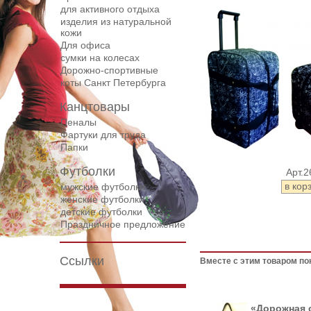
для активного отдыха
изделия из натуральной
кожи
Для офиса
сумки на колесах
Дорожнo-спортивные
коты Санкт Петербурга
Канцтовары
Пеналы
Фартуки для труда
Папки
Футболки
Арт.2
мужские футболки
женские футболки
детские футболки
Праздничное предложение
Ссылки
Вместе с этим товаром по
«Дорожная 