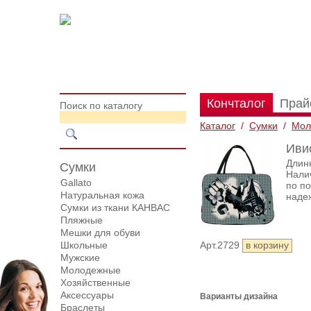
Кончталог
Прай
Поиск по каталогу
Каталог
/
Сумки
/
Мол
Иви
Длинн
Сумки
Нали
Gallato
по по
Натуральная кожа
наде
Сумки из ткани КАНВАС
Пляжные
Мешки для обуви
Школьные
Арт.2729
Мужские
Молодежные
Хозяйственные
Аксессуары
Варианты дизайна
Браслеты