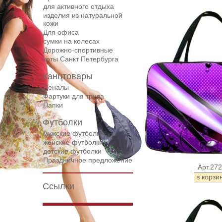
для активного отдыха
изделия из натуральной
кожи
Для офиса
сумки на колесах
Дорожнo-спортивные
коты Санкт Петербурга
Канцтовары
Пеналы
Фартуки для труда
Папки
Футболки
мужские футболки
женские футболки
детские футболки
Праздничное предложение
Арт.27
Ссылки